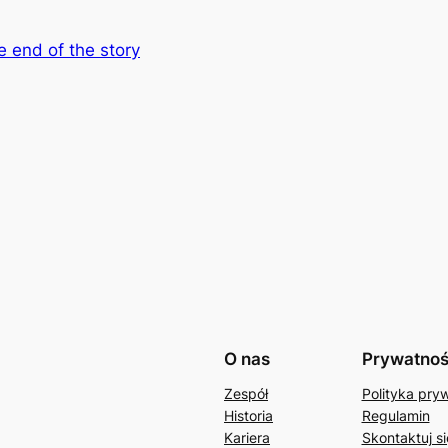
e end of the story
O nas
Prywatno
Zespół
Polityka pry
Historia
Regulamin
Kariera
Skontaktuj si