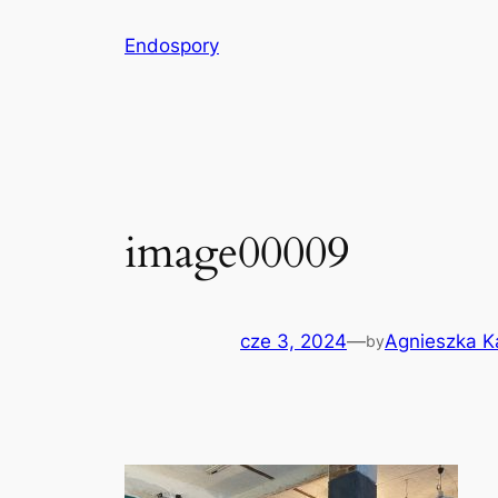
Przejdź
Endospory
do
treści
image00009
cze 3, 2024
—
Agnieszka K
by